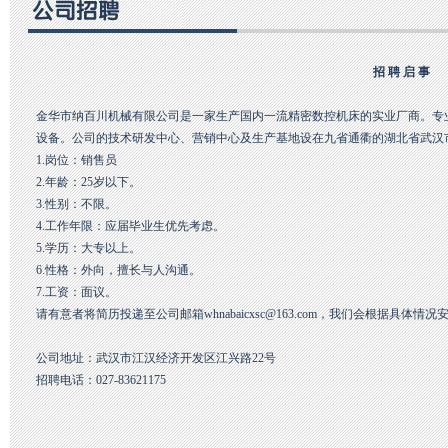
招
聘
启
事
金华市纳百川机械有限公司是一家生产国内一流精密数控机床的实业厂商。专
设备。公司的技术研发中心、营销中心及生产基地设在九省通衢的湖北省武汉
1.岗位：销售员
2.年龄：25岁以下。
3.性别：不限。
4.工作年限：应届毕业生优先考虑。
5.学历：大专以上。
6.性格：外向，擅长与人沟通。
7.工资：面议。
请有意者将简历投递至公司邮箱
whnabaicxsc@163.com
，我们会根据具体情况
公司地址：武汉市江汉经济开发区江兴路22号
招聘电话：027-83621175